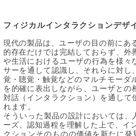
進路実績
フィジカルインタラクションデザ
現代の製品は、ユーザの目の前にあ
入試情報
的存在だけでは完結しておらず、外
アクセス
や生活におけるユーザの行為を様々
サーを通して認識し、それらに対し
覚・聴覚・触覚などのマルチモーダ
を的確に表出しながら、ユーザとの
対話（インタラクション）を通して
れます。
そういった製品の設計においては、
ーズ、認知過程を理解した上で、イ
クションそのものの価値を新たに発