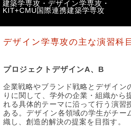
建築学専攻・デザイン学専攻・
KIT+CMU国際連携建築学専攻
デザイン学専攻
デザイン学専攻の主な演習科
お知らせ
プロジェクトデザインA、B
デザイン学専攻の概要
企業戦略やブランド戦略とデザイン
教員紹介
りに関して、学外の企業・組織から
れる具体的テーマに沿って行う演習
主な演習科目
ある。デザイン各領域の学生がチー
織し、創造的解決の提案を目指す。
環境・設備